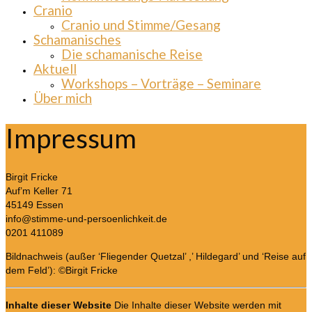
Cranio
Cranio und Stimme/Gesang
Schamanisches
Die schamanische Reise
Aktuell
Workshops – Vorträge – Seminare
Über mich
Impressum
Birgit Fricke
Auf’m Keller 71
45149 Essen
info@stimme-und-persoenlichkeit.de
0201 411089
Bildnachweis (außer ‘Fliegender Quetzal’ ,’ Hildegard’ und ‘Reise auf
dem Feld’): ©Birgit Fricke
Inhalte dieser Website
Die Inhalte dieser Website werden mit